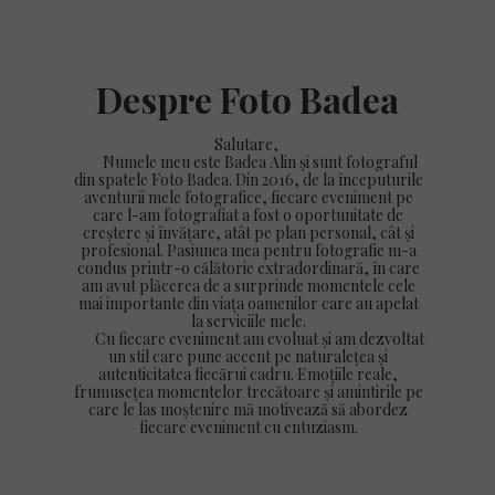
Despre Foto Badea
Salutare,
Numele meu este Badea Alin și sunt fotograful
din spatele Foto Badea. Din 2016, de la începuturile
aventurii mele fotografice, fiecare eveniment pe
care l-am fotografiat a fost o oportunitate de
creștere și învățare, atât pe plan personal, cât și
profesional. Pasiunea mea pentru fotografie m-a
condus printr-o călătorie extradordinară, în care
am avut plăcerea de a surprinde momentele cele
mai importante din viața oamenilor care au apelat
la serviciile mele.
Cu fiecare eveniment am evoluat și am dezvoltat
un stil care pune accent pe naturalețea și
autenticitatea fiecărui cadru. Emoțiile reale,
frumusețea momentelor trecătoare și amintirile pe
care le las moștenire mă motivează să abordez
fiecare eveniment cu entuziasm.