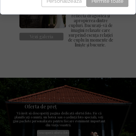
Personalizează
Permite toate
având timp suficient la
dispoziție, am creat
cadre perfecte care
reflectă dragostea și
apropierea dintre
cupluri. Bucurați-vă de
imagini relaxate care
surprind esența relației
Vezi galeria
de cuplu în momente de
liniște și bucurie.
Oferta de preț
Vă invit să descoperiți pagina dedicată ofertei foto. Fie că
planificați o nuntă, un botez sau o ședință foto specială, veți
găsi pachete personalizate pentru fiecare eveniment important
din viața voastră.
Descoperă oferta foto