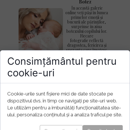
Botez
În această galerie
online veți păși în lumea
primelor emoții și
bucurii ale părinților,
surprinse în ziua
botezului copilului lor.
Fiecare
fotografie reflectă
dragostea, fericirea și
speranța care însoțesc
acest moment unic.
Consimțământul pentru
Descoperiți imagini
pline de tandrețe și
zâmbete, care vor
Vezi galeria
cookie-uri
rămâne pentru
totdeauna în inimile
celor dragi.
Cookie-urile sunt fișiere mici de date stocate pe
Ședințe foto
dispozitivul dvs. în timp ce navigați pe site-uri web.
În această galerie
Le utilizăm pentru a îmbunătăți funcționalitatea site-
online veți descoperi
farmecul ședințelor
ului, personaliza conținutul și a analiza traficul pe site.
foto realizate înainte și
după ziua nunții. Fără
presiunea emoțiilor și